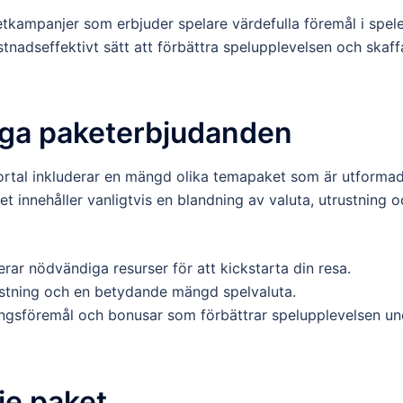
etkampanjer som erbjuder spelare värdefulla föremål i spel
ostnadseffektivt sätt att förbättra spelupplevelsen och skaff
liga paketerbjudanden
ortal inkluderar en mängd olika temapaket som är utforma
et innehåller vanligtvis en blandning av valuta, utrustning 
derar nödvändiga resurser för att kickstarta din resa.
ustning och en betydande mängd spelvaluta.
ongsföremål och bonusar som förbättrar spelupplevelsen un
je paket