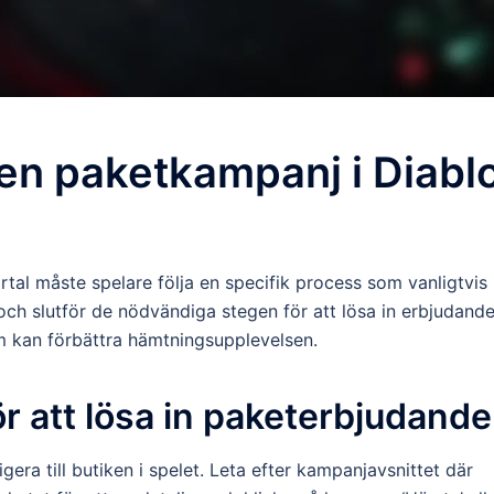
en paketkampanj i Diabl
tal måste spelare följa en specifik process som vanligtvis
et och slutför de nödvändiga stegen för att lösa in erbjudande
m kan förbättra hämtningsupplevelsen.
r att lösa in paketerbjudand
era till butiken i spelet. Leta efter kampanjavsnittet där