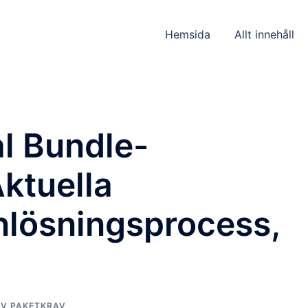
Hemsida
Allt innehåll
l Bundle-
ktuella
nlösningsprocess,
AV PAKETKRAV