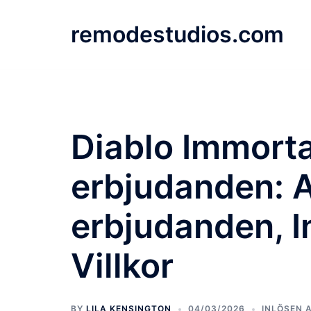
Skip
to
remodestudios.com
content
Diablo Immorta
erbjudanden: A
erbjudanden, I
Villkor
BY
LILA KENSINGTON
04/03/2026
INLÖSEN 